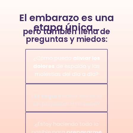
El embarazo es una
etapa única…
pero también llena de
preguntas y miedos:
¿Cómo puedo
aliviar los
dolores
de espalda y las
molestias del día a día?⁣
¿
Es seguro
hacer ejercicio
sin perjudicar a mi bebé?⁣
¿Estoy haciendo todo lo
posible para
prepararme