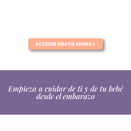
embarazo para
reducir dolores, cuidar
tu suelo pélvico y
preparar tu cuerpo
para un
parto más fácil
y una
r
ecuperación más rápida.
ACCEDER GRATIS AHORA
Empieza a cuidar de ti y de tu bebé
desde el embarazo