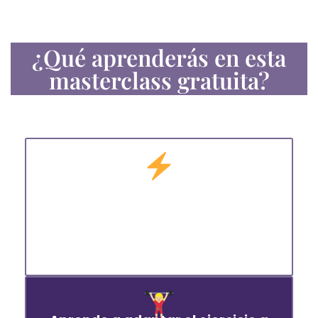
¿Qué aprenderás en esta
masterclass gratuita?
Descubre cómo el ejercicio puede
transformar tu embarazo
: reduce
molestias, mejora tu energía y
ayuda al desarrollo de tu bebé.