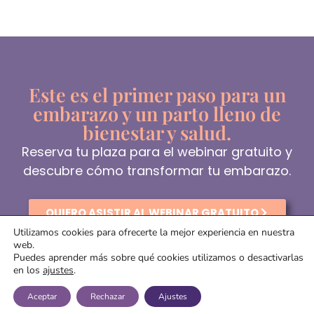
Este es el primer paso para un
embarazo y un parto lleno de
bienestar y salud.
Reserva tu plaza para el webinar gratuito y
descubre cómo transformar tu embarazo.
QUIERO ASISTIR AL WEBINAR GRATUITO
Utilizamos cookies para ofrecerte la mejor experiencia en nuestra
web.
Puedes aprender más sobre qué cookies utilizamos o desactivarlas
en los
ajustes
.
Aviso legal
–
Política de privacidad
–
Política de Cookies
Aceptar
Rechazar
Ajustes