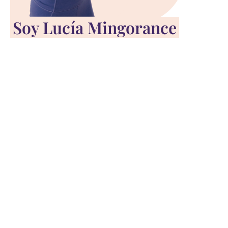
Soy Lucía Mingorance
entrenadora personal
especializada en
embarazo y posparto
, con 6 de
experiencia ayudando a más de 500
mamás a disfrutar de esta etapa al
máximo.
Lo que me motiva cada día es ayudar a las
mujeres a entender el ejercicio como parte
del autocuidado diario.
Este webinar es mi forma de compartir
contigo lo que sé que funciona, basado en
mi experiencia y en recomendaciones