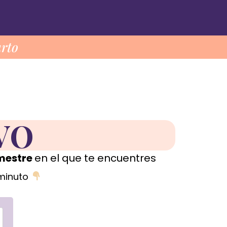
arto
VO
imestre
en el que te encuentres
 minuto