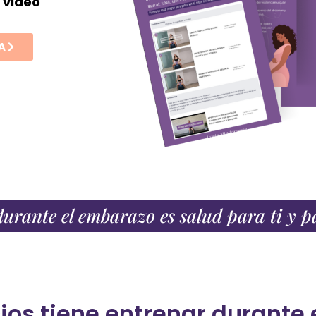
 video
A
urante el embarazo es salud para ti y p
ios tiene entrenar durante