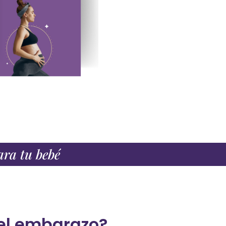
ara tu bebé
 el embarazo?