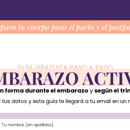
para tu cuerpo para el parto y el postp
GUÍA GRATUITA PASO A PASO
MBARAZO ACTI
n forma durante el embarazo
y
según el tr
 tus datos y esta guía te llegará a tu email en un