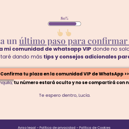
da un
último paso para confirmar 
e a mi comunidad de whatsapp VIP
donde no solo 
staré dando más
tips y consejos adicionales pa
Confirma tu plaza en la comunidad VIP de WhatsApp >>
nquila,
tu número estará oculto y no se compartirá con n
Te espero dentro,
Lucía.
Aviso legal
–
Política de privacidad
–
Política de Cookies